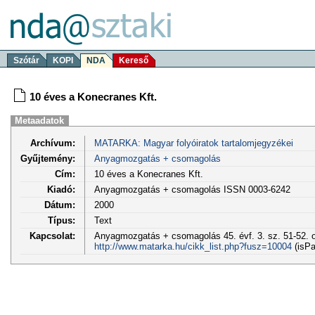
Szótár
KOPI
NDA
Kereső
10 éves a Konecranes Kft.
Metaadatok
Archívum:
MATARKA: Magyar folyóiratok tartalomjegyzékei
Gyűjtemény:
Anyagmozgatás + csomagolás
Cím:
10 éves a Konecranes Kft.
Kiadó:
Anyagmozgatás + csomagolás ISSN 0003-6242
Dátum:
2000
Típus:
Text
Kapcsolat:
Anyagmozgatás + csomagolás 45. évf. 3. sz. 51-52. o
http://www.matarka.hu/cikk_list.php?fusz=10004
(isPa