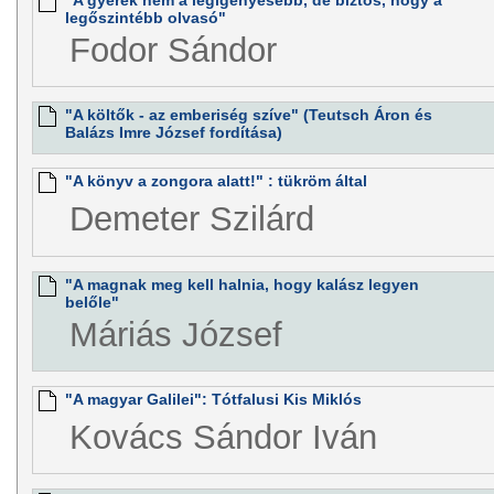
legőszintébb olvasó"
Fodor Sándor
"A költők - az emberiség szíve" (Teutsch Áron és
Balázs Imre József fordítása)
"A könyv a zongora alatt!" : tükröm által
Demeter Szilárd
"A magnak meg kell halnia, hogy kalász legyen
belőle"
Máriás József
"A magyar Galilei": Tótfalusi Kis Miklós
Kovács Sándor Iván