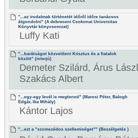
"...az irodalmak történetét időről időre tanácsos
átgondolni" (A debreceni Csokonai Universitas
Könyvtár könyvsorozat)
Luffy Kati
"...barátságot közvetíteni Krisztus és a fiatalok
között" (interjú)
Demeter Szilárd, Árus Lász
Szakács Albert
"...egy-egy levél is megtenné" (Marosi Péter, Balogh
Edgár, Ilia Mihály)
Kántor Lajos
"...ezt a "szomszédos szellemiséget"" (Beszélgetés )