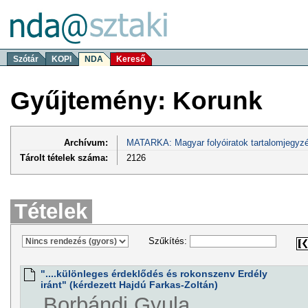
Szótár
KOPI
NDA
Kereső
Gyűjtemény: Korunk
Archívum:
MATARKA: Magyar folyóiratok tartalomjegyzé
Tárolt tételek száma:
2126
Tételek
Szűkítés:
"....különleges érdeklődés és rokonszenv Erdély
iránt" (kérdezett Hajdú Farkas-Zoltán)
Borbándi Gyula