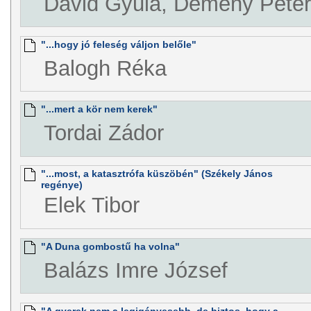
Dávid Gyula, Demény Péter
"...hogy jó feleség váljon belőle"
Balogh Réka
"...mert a kör nem kerek"
Tordai Zádor
"...most, a katasztrófa küszöbén" (Székely János
regénye)
Elek Tibor
"A Duna gombostű ha volna"
Balázs Imre József
"A gyerek nem a legigényesebb, de biztos, hogy a