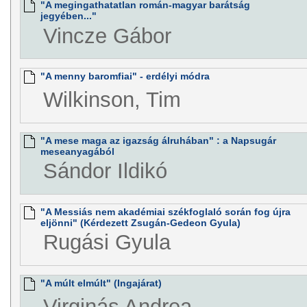
"A megingathatatlan román-magyar barátság
jegyében..."
Vincze Gábor
"A menny baromfiai" - erdélyi módra
Wilkinson, Tim
"A mese maga az igazság álruhában" : a Napsugár
meseanyagából
Sándor Ildikó
"A Messiás nem akadémiai székfoglaló során fog újra
eljönni" (Kérdezett Zsugán-Gedeon Gyula)
Rugási Gyula
"A múlt elmúlt" (Ingajárat)
Virginás Andrea