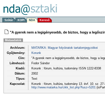
Szótár
KOPI
NDA
Kereső
"A gyerek nem a legigényesebb, de biztos, hogy a legőszi
Metaadatok
Archívum:
MATARKA: Magyar folyóiratok tartalomjegyzékei
Gyűjtemény:
Korunk
Cím:
"A gyerek nem a legigényesebb, de biztos, hogy a leg
Létrehozó:
Fodor Sándor
Kiadó:
Korunk : fórum, kultúra, tudomány ISSN 1222-8338
Dátum:
2002
Típus:
Text
Kapcsolat:
Korunk : fórum, kultúra, tudomány 13. évf. 10. sz. 27-
http://www.matarka.hu/cikk_list.php?fusz=5201
(isPar