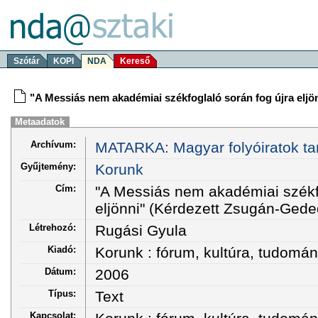
Szótár
KOPI
NDA
Kereső
"A Messiás nem akadémiai székfoglaló során fog újra elj
Metaadatok
Archívum:
MATARKA: Magyar folyóiratok ta
Gyűjtemény:
Korunk
Cím:
"A Messiás nem akadémiai székfo
eljönni" (Kérdezett Zsugán-Gede
Létrehozó:
Rugási Gyula
Kiadó:
Korunk : fórum, kultúra, tudom
Dátum:
2006
Típus:
Text
Kapcsolat: