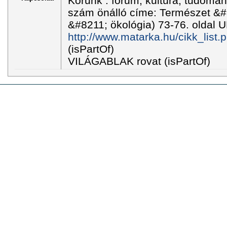
Korunk : fórum, kultúra, tudomány
szám önálló címe: Természet &#
&#8211; ökológia) 73-76. oldal 
http://www.matarka.hu/cikk_list
(isPartOf)
VILÁGABLAK rovat (isPartOf)