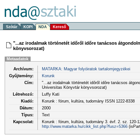
Szótár
KOPI
NDA
Kereső
"...az irodalmak történetét időről időre tanácsos átgondo
könyvsorozat)
Metaadatok
Archívum:
MATARKA: Magyar folyóiratok tartalomjegyzékei
Gyűjtemény:
Korunk
Cím:
"...az irodalmak történetét időről időre tanácsos átgo
Universitas Könyvtár könyvsorozat)
Létrehozó:
Luffy Kati
Kiadó:
Korunk : fórum, kultúra, tudomány ISSN 1222-8338
Dátum:
2000
Típus:
Text
Kapcsolat:
Korunk : fórum, kultúra, tudomány 3. évf. 2. sz. 120-1
http://www.matarka.hu/cikk_list.php?fusz=5366
(isPar