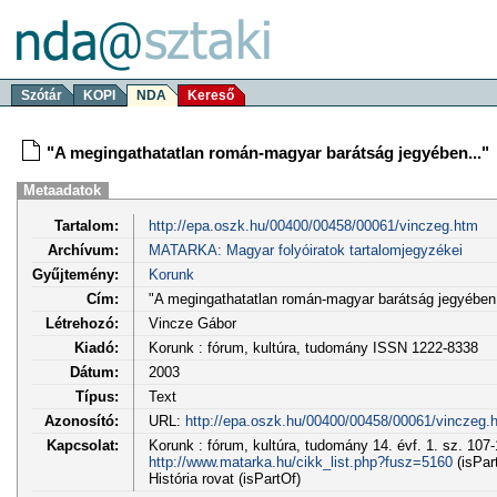
Szótár
KOPI
NDA
Kereső
"A megingathatatlan román-magyar barátság jegyében..."
Metaadatok
Tartalom:
http://epa.oszk.hu/00400/00458/00061/vinczeg.htm
Archívum:
MATARKA: Magyar folyóiratok tartalomjegyzékei
Gyűjtemény:
Korunk
Cím:
"A megingathatatlan román-magyar barátság jegyében.
Létrehozó:
Vincze Gábor
Kiadó:
Korunk : fórum, kultúra, tudomány ISSN 1222-8338
Dátum:
2003
Típus:
Text
Azonosító:
URL:
http://epa.oszk.hu/00400/00458/00061/vinczeg.
Kapcsolat:
Korunk : fórum, kultúra, tudomány 14. évf. 1. sz. 107-
http://www.matarka.hu/cikk_list.php?fusz=5160
(isPar
História rovat (isPartOf)