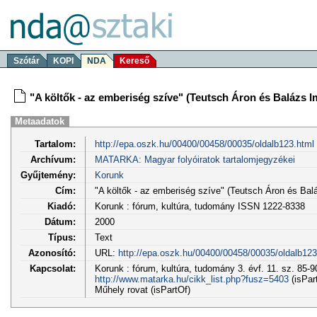
Szótár
KOPI
NDA
Kereső
"A költők - az emberiség szíve" (Teutsch Áron és Balázs I
Metaadatok
Tartalom:
http://epa.oszk.hu/00400/00458/00035/oldalb123.html
Archívum:
MATARKA: Magyar folyóiratok tartalomjegyzékei
Gyűjtemény:
Korunk
Cím:
"A költők - az emberiség szíve" (Teutsch Áron és Balá
Kiadó:
Korunk : fórum, kultúra, tudomány ISSN 1222-8338
Dátum:
2000
Típus:
Text
Azonosító:
URL:
http://epa.oszk.hu/00400/00458/00035/oldalb123
Kapcsolat:
Korunk : fórum, kultúra, tudomány 3. évf. 11. sz. 85-9
http://www.matarka.hu/cikk_list.php?fusz=5403
(isPar
Műhely rovat (isPartOf)