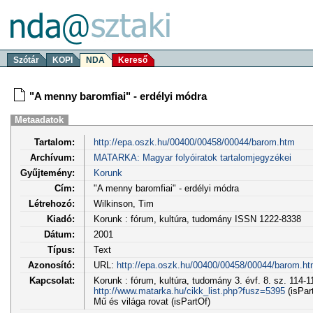
Szótár
KOPI
NDA
Kereső
"A menny baromfiai" - erdélyi módra
Metaadatok
Tartalom:
http://epa.oszk.hu/00400/00458/00044/barom.htm
Archívum:
MATARKA: Magyar folyóiratok tartalomjegyzékei
Gyűjtemény:
Korunk
Cím:
"A menny baromfiai" - erdélyi módra
Létrehozó:
Wilkinson, Tim
Kiadó:
Korunk : fórum, kultúra, tudomány ISSN 1222-8338
Dátum:
2001
Típus:
Text
Azonosító:
URL:
http://epa.oszk.hu/00400/00458/00044/barom.h
Kapcsolat:
Korunk : fórum, kultúra, tudomány 3. évf. 8. sz. 114-1
http://www.matarka.hu/cikk_list.php?fusz=5395
(isPar
Mű és világa rovat (isPartOf)