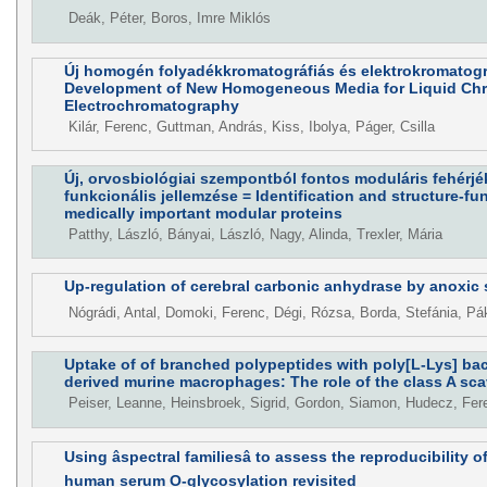
Deák, Péter, Boros, Imre Miklós
Új homogén folyadékkromatográfiás és elektrokromatográf
Development of New Homogeneous Media for Liquid Ch
Electrochromatography
Kilár, Ferenc, Guttman, András, Kiss, Ibolya, Páger, Csilla
Új, orvosbiológiai szempontból fontos moduláris fehérjé
funkcionális jellemzése = Identification and structure-fu
medically important modular proteins
Patthy, László, Bányai, László, Nagy, Alinda, Trexler, Mária
Up-regulation of cerebral carbonic anhydrase by anoxic s
Nógrádi, Antal, Domoki, Ferenc, Dégi, Rózsa, Borda, Stefánia, Pá
Uptake of of branched polypeptides with poly[L-Lys] b
derived murine macrophages: The role of the class A sc
Peiser, Leanne, Heinsbroek, Sigrid, Gordon, Siamon, Hudecz, Fer
Using âspectral familiesâ to assess the reproducibility
human serum O-glycosylation revisited