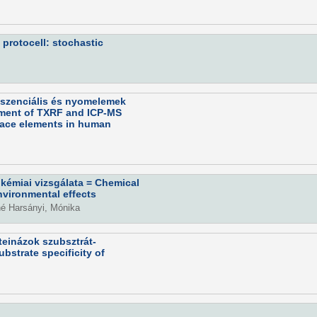
 protocell: stochastic
sszenciális és nyomelemek
ment of TXRF and ICP-MS
trace elements in human
 kémiai vizsgálata = Chemical
nvironmental effects
né Harsányi, Mónika
teinázok szubsztrát-
bstrate specificity of