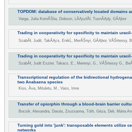
TOPDOM: database of conservatively located domains an
Varga, Julia KornĂŠlia, Dobson, LĂĄszlĂł, TusnĂĄdy, GĂĄbor
Trading in cooperativity for specificity to maintain uraci
SzabĂł, Judit, TakĂĄcs, EnikĹ, MerĂŠnyi, GĂĄbor, VĂŠrtessy, B
Trading in cooperativity for specificity to maintain uraci
SzabĂł, Judit Eszter, Takacs, E., Merenyi, G., VĂŠrtessy G., BeĂ
Transcriptional regulation of the bidirectional hydrogen
two Anabaena species
Kiss, Ăva, Mituletu, M., Vass, Imre
Transfer of opiorphin through a blood-brain barrier cult
Bocsik, Alexandra, Darula, Zsuzsanna, Tóth, Géza, Deli, Mária A
Turning gold into 'junk': transposable elements utilize cen
networks