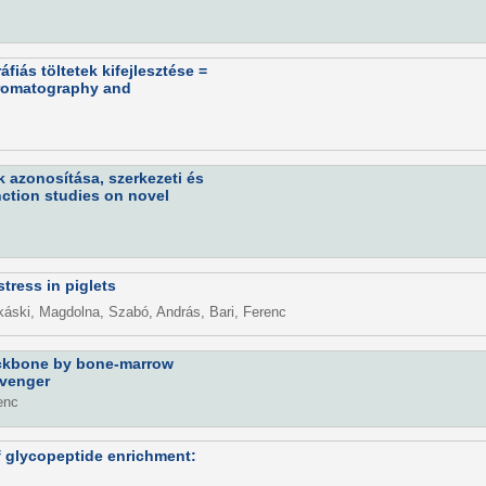
iás töltetek kifejlesztése =
romatography and
k azonosítása, szerkezeti és
nction studies on novel
tress in piglets
káski, Magdolna, Szabó, András, Bari, Ferenc
ackbone by bone-marrow
avenger
enc
 of glycopeptide enrichment: