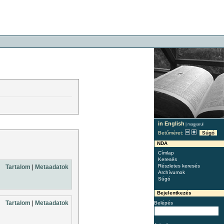
in English
|
magyarul
Betűméret:
Súgó
NDA
Címlap
Keresés
Részletes keresés
Tartalom
|
Metaadatok
Archívumok
Súgó
Bejelentkezés
Tartalom
|
Metaadatok
Belépés