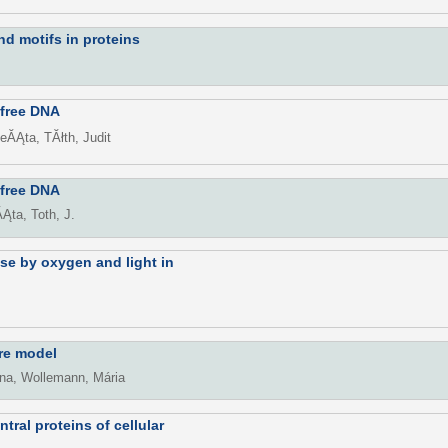
d motifs in proteins
l-free DNA
eĂĄta, TĂłth, Judit
l-free DNA
Ąta, Toth, J.
ase by oxygen and light in
ure model
nna, Wollemann, Mária
tral proteins of cellular