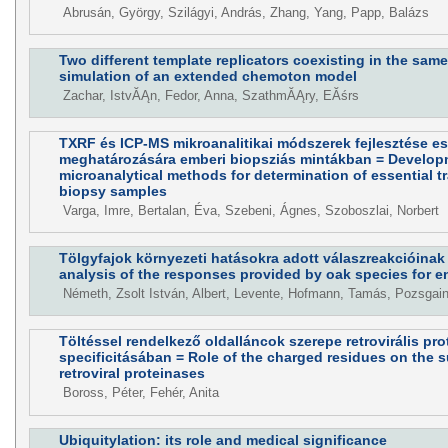
Abrusán, György, Szilágyi, András, Zhang, Yang, Papp, Balázs
Two different template replicators coexisting in the same
simulation of an extended chemoton model
Zachar, IstvĂĄn, Fedor, Anna, SzathmĂĄry, EĂśrs
TXRF és ICP-MS mikroanalitikai módszerek fejlesztése e
meghatározására emberi biopsziás mintákban = Develop
microanalytical methods for determination of essential 
biopsy samples
Varga, Imre, Bertalan, Éva, Szebeni, Ágnes, Szoboszlai, Norbert
Tölgyfajok környezeti hatásokra adott válaszreakcióinak
analysis of the responses provided by oak species for e
Németh, Zsolt István, Albert, Levente, Hofmann, Tamás, Pozsgai
Töltéssel rendelkező oldalláncok szerepe retrovirális pro
specificitásában = Role of the charged residues on the su
retroviral proteinases
Boross, Péter, Fehér, Anita
Ubiquitylation: its role and medical significance