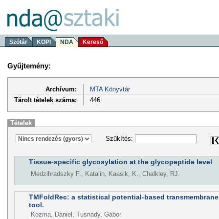
Szótár
KOPI
NDA
Kereső
Gyűjtemény:
Archívum:
MTA Könyvtár
Tárolt tételek száma:
446
Tételek
Szűkítés:
Tissue-specific glycosylation at the glycopeptide level
Medzihradszky F., Katalin, Kaasik, K., Chalkley, RJ.
TMFoldRec: a statistical potential-based transmembrane 
tool.
Kozma, Dániel, Tusnády, Gábor