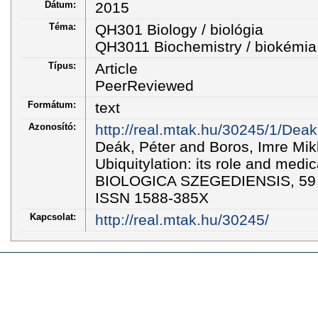
Dátum:
2015
Téma:
QH301 Biology / biológia
QH3011 Biochemistry / biokémia
Típus:
Article
PeerReviewed
Formátum:
text
Azonosító:
http://real.mtak.hu/30245/1/Dea
Deák, Péter and Boros, Imre Mik
Ubiquitylation: its role and medi
BIOLOGICA SZEGEDIENSIS, 59 (S
ISSN 1588-385X
Kapcsolat:
http://real.mtak.hu/30245/