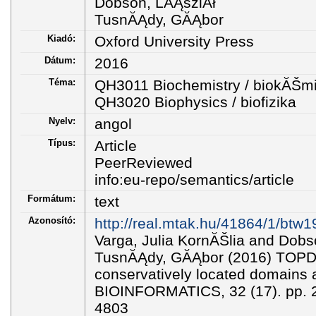
Dobson, LĂĄszlĂł
TusnĂĄdy, GĂĄbor
Kiadó:
Oxford University Press
Dátum:
2016
Téma:
QH3011 Biochemistry / biokĂŠm
QH3020 Biophysics / biofizika
Nyelv:
angol
Típus:
Article
PeerReviewed
info:eu-repo/semantics/article
Formátum:
text
Azonosító:
http://real.mtak.hu/41864/1/btw1
Varga, Julia KornĂŠlia and Dobs
TusnĂĄdy, GĂĄbor (2016) TOPD
conservatively located domains a
BIOINFORMATICS, 32 (17). pp. 
4803