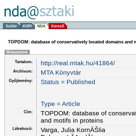
Szótár
KOPI
NDA
Kereső
TOPDOM: database of conservatively located domains and mo
Metaadatok
Tartalom:
http://real.mtak.hu/41864/
Archívum:
MTA Könyvtár
Gyűjtemény:
Status = Published
Type = Article
Cím:
TOPDOM: database of conservat
and motifs in proteins
Létrehozó:
Varga, Julia KornĂŠlia