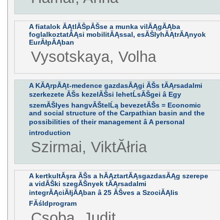
A fiatalok ĂĄtlĂŠpĂŠse a munka vilĂĄgĂĄba
foglalkoztatĂĄsi mobilitĂĄssal, esĂŠlyhĂĄtrĂĄnyok
EurĂłpĂĄban
Vysotskaya, Volha
A KĂĄrpĂĄt-medence gazdasĂĄgi ĂŠs tĂĄrsadalmi
szerkezete ĂŠs kezelĂŠsi lehetĹsĂŠgei â Egy
szemĂŠlyes hangvĂŠtelĹą bevezetĂŠs = Economic
and social structure of the Carpathian basin and the
possibilities of their management â A personal
introduction
Szirmai, ViktĂłria
A kertkultĂşra ĂŠs a hĂĄztartĂĄsgazdasĂĄg szerepe
a vidĂŠki szegĂŠnyek tĂĄrsadalmi
integrĂĄciĂłjĂĄban â 25 ĂŠves a SzociĂĄlis
FĂśldprogram
Csoba, Judit