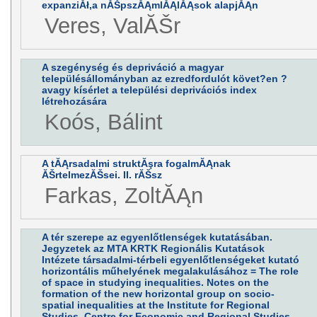
expanziĂł,a nĂŠpszĂĄmlĂĄlĂĄsok alapjĂĄn
Veres, ValĂŠr
A szegénység és depriváció a magyar
településállományban az ezredfordulót követ?en ?
avagy kísérlet a települési deprivációs index
létrehozására
Koós, Bálint
A tĂĄrsadalmi struktĂşra fogalmĂĄnak
ĂŠrtelmezĂŠsei. II. rĂŠsz
Farkas, ZoltĂĄn
A tér szerepe az egyenlőtlenségek kutatásában.
Jegyzetek az MTA KRTK Regionális Kutatások
Intézete társadalmi-térbeli egyenlőtlenségeket kutató
horizontális műhelyének megalakulásához = The role
of space in studying inequalities. Notes on the
formation of the new horizontal group on socio-
spatial inequalities at the Institute for Regional
Studies, Centre for Economic and Regional Studies,