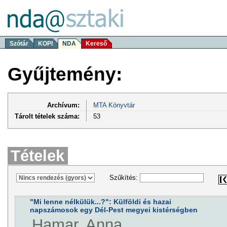
Szótár
KOPI
NDA
Kereső
Gyűjtemény:
Archívum:
MTA Könyvtár
Tárolt tételek száma:
53
Tételek
Szűkítés:
"Mi lenne nélkülük...?": Külföldi és hazai
napszámosok egy Dél-Pest megyei kistérségben
Hamar, Anna