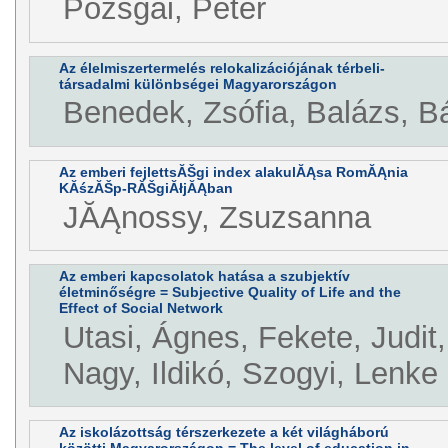
Pozsgai, Péter
Az élelmiszertermelés relokalizációjának térbeli-
társadalmi különbségei Magyarországon
Benedek, Zsófia, Balázs, Bá
Az emberi fejlettsĂŠgi index alakulĂĄsa RomĂĄnia
KĂśzĂŠp-RĂŠgiĂłjĂĄban
JĂĄnossy, Zsuzsanna
Az emberi kapcsolatok hatása a szubjektív
életminőségre = Subjective Quality of Life and the
Effect of Social Network
Utasi, Ágnes, Fekete, Judit,
Nagy, Ildikó, Szogyi, Lenke
Az iskolázottság térszerkezete a két világháború
közötti Magyarországon = The level of education in