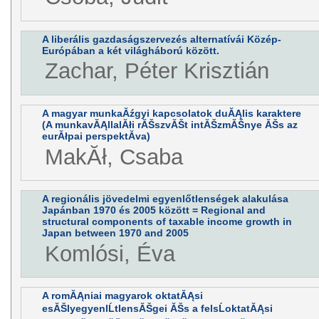
A liberális gazdaságszervezés alternatívái Közép-
Európában a két világháború között.
Zachar, Péter Krisztián
A magyar munkaĂźgyi kapcsolatok duĂĄlis karaktere
(A munkavĂĄllalĂłi rĂŠszvĂŠt intĂŠzmĂŠnye ĂŠs az
eurĂłpai perspektĂ­va)
MakĂł, Csaba
A regionális jövedelmi egyenlőtlenségek alakulása
Japánban 1970 és 2005 között = Regional and
structural components of taxable income growth in
Japan between 1970 and 2005
Komlósi, Éva
A romĂĄniai magyarok oktatĂĄsi
esĂŠlyegyenlĹtlensĂŠgei ĂŠs a felsĹoktatĂĄsi