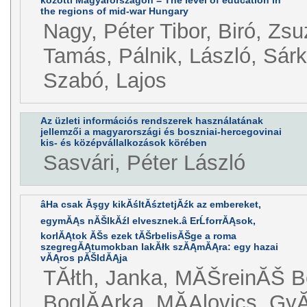
the regions of mid-war Hungary
Nagy, Péter Tibor, Biró, Zs
Tamás, Pálnik, László, Sárk
Szabó, Lajos
Az üzleti információs rendszerek használatának
jellemzői a magyarországi és boszniai-hercegovinai
kis- és középvállalkozások körében
Sasvári, Péter László
âHa csak Ăşgy kikĂśltĂśztetjĂźk az embereket,
egymĂĄs nĂŠlkĂźl elvesznek.â ErĹforrĂĄsok,
korlĂĄtok ĂŠs ezek tĂŠrbelisĂŠge a roma
szegregĂĄtumokban lakĂłk szĂĄmĂĄra: egy hazai
vĂĄros pĂŠldĂĄja
TĂłth, Janka, MĂŠreinĂŠ Be
BoglĂĄrka, MĂĄlovics, GyĂ