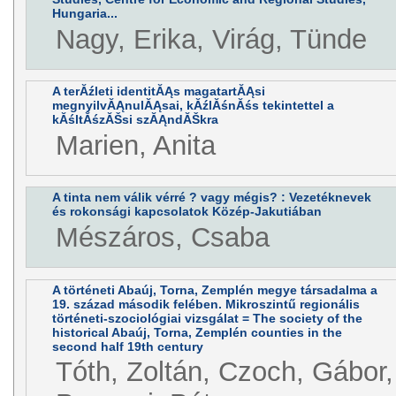
Hungaria...
Nagy, Erika, Virág, Tünde
A terĂźleti identitĂĄs magatartĂĄsi
megnyilvĂĄnulĂĄsai, kĂźlĂśnĂśs tekintettel a
kĂśltĂśzĂŠsi szĂĄndĂŠkra
Marien, Anita
A tinta nem válik vérré ? vagy mégis? : Vezetéknevek
és rokonsági kapcsolatok Közép-Jakutiában
Mészáros, Csaba
A történeti Abaúj, Torna, Zemplén megye társadalma a
19. század második felében. Mikroszintű regionális
történeti-szociológiai vizsgálat = The society of the
historical Abaúj, Torna, Zemplén counties in the
second half 19th century
Tóth, Zoltán, Czoch, Gábor, 