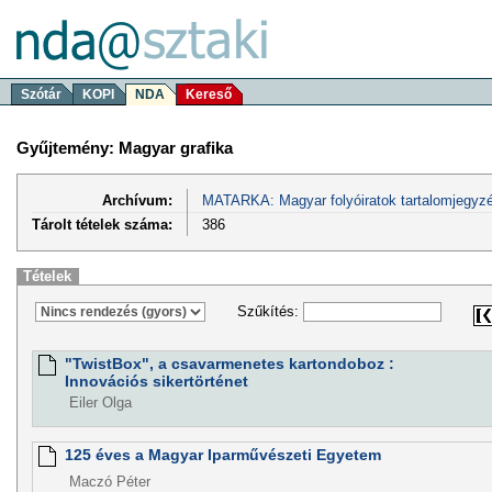
Szótár
KOPI
NDA
Kereső
Gyűjtemény: Magyar grafika
Archívum:
MATARKA: Magyar folyóiratok tartalomjegyzé
Tárolt tételek száma:
386
Tételek
Szűkítés:
"TwistBox", a csavarmenetes kartondoboz :
Innovációs sikertörténet
Eiler Olga
125 éves a Magyar Iparművészeti Egyetem
Maczó Péter