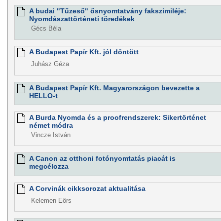
A budai "Tűzeső" ősnyomtatvány fakszimiléje:
Nyomdászattörténeti töredékek
Gécs Béla
A Budapest Papír Kft. jól döntött
Juhász Géza
A Budapest Papír Kft. Magyarországon bevezette a
HELLO-t
A Burda Nyomda és a proofrendszerek: Sikertörténet
német módra
Vincze István
A Canon az otthoni fotónyomtatás piacát is
megcélozza
A Corvinák cikksorozat aktualitása
Kelemen Eörs