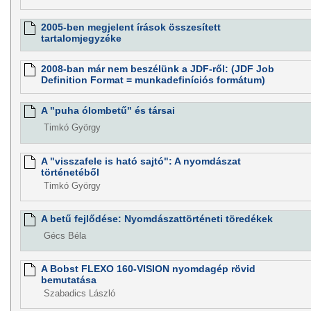
2005-ben megjelent írások összesített
tartalomjegyzéke
2008-ban már nem beszélünk a JDF-ről: (JDF Job
Definition Format = munkadefiníciós formátum)
A "puha ólombetű" és társai
Timkó György
A "visszafele is ható sajtó": A nyomdászat
történetéből
Timkó György
A betű fejlődése: Nyomdászattörténeti töredékek
Gécs Béla
A Bobst FLEXO 160-VISION nyomdagép rövid
bemutatása
Szabadics László