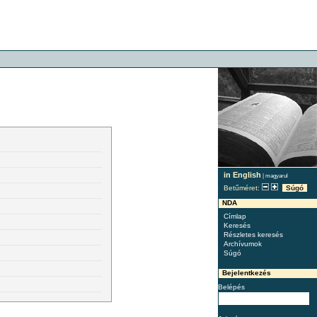
in English
|
magyarul
Betűméret:
Súgó
NDA
Címlap
Keresés
Részletes keresés
Archívumok
Súgó
Bejelentkezés
Belépés