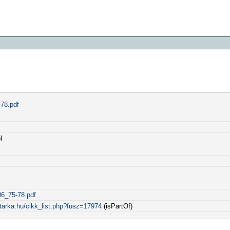
78.pdf
l
06_75-78.pdf
tarka.hu/cikk_list.php?fusz=17974
(isPartOf)