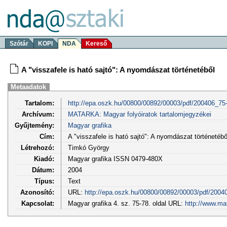
Szótár
KOPI
NDA
Kereső
A "visszafele is ható sajtó": A nyomdászat történetéből
Metaadatok
Tartalom:
http://epa.oszk.hu/00800/00892/00003/pdf/200406_75-
Archívum:
MATARKA: Magyar folyóiratok tartalomjegyzékei
Gyűjtemény:
Magyar grafika
Cím:
A "visszafele is ható sajtó": A nyomdászat történetébő
Létrehozó:
Timkó György
Kiadó:
Magyar grafika ISSN 0479-480X
Dátum:
2004
Típus:
Text
Azonosító:
URL:
http://epa.oszk.hu/00800/00892/00003/pdf/2004
Kapcsolat:
Magyar grafika 4. sz. 75-78. oldal URL:
http://www.ma