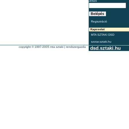
Jelszó
Regisztráció
Kapcsolat
MTA SZTAKI DSD
szotar.sztaki.hu
copyright © 1997-2005
mta sztaki
|
rendszergazda
dsd.sztaki.hu