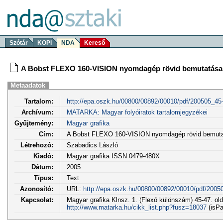
Szótár
KOPI
NDA
Kereső
A Bobst FLEXO 160-VISION nyomdagép rövid bemutatása
Metaadatok
Tartalom:
http://epa.oszk.hu/00800/00892/00010/pdf/200505_45-
Archívum:
MATARKA: Magyar folyóiratok tartalomjegyzékei
Gyűjtemény:
Magyar grafika
Cím:
A Bobst FLEXO 160-VISION nyomdagép rövid bemut
Létrehozó:
Szabadics László
Kiadó:
Magyar grafika ISSN 0479-480X
Dátum:
2005
Típus:
Text
Azonosító:
URL:
http://epa.oszk.hu/00800/00892/00010/pdf/2005
Kapcsolat:
Magyar grafika Klnsz. 1. (Flexó különszám) 45-47. ol
http://www.matarka.hu/cikk_list.php?fusz=18037
(isPa