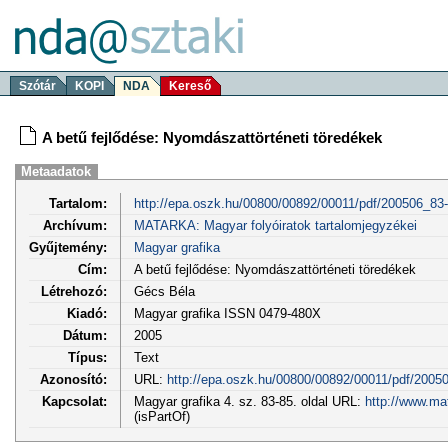
Szótár
KOPI
NDA
Kereső
A betű fejlődése: Nyomdászattörténeti töredékek
Metaadatok
Tartalom:
http://epa.oszk.hu/00800/00892/00011/pdf/200506_83-
Archívum:
MATARKA: Magyar folyóiratok tartalomjegyzékei
Gyűjtemény:
Magyar grafika
Cím:
A betű fejlődése: Nyomdászattörténeti töredékek
Létrehozó:
Gécs Béla
Kiadó:
Magyar grafika ISSN 0479-480X
Dátum:
2005
Típus:
Text
Azonosító:
URL:
http://epa.oszk.hu/00800/00892/00011/pdf/2005
Kapcsolat:
Magyar grafika 4. sz. 83-85. oldal URL:
http://www.ma
(isPartOf)