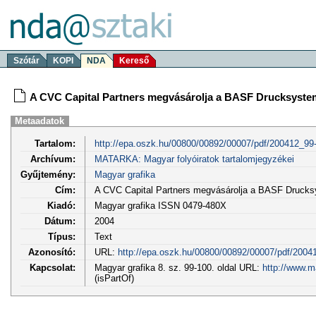
Szótár
KOPI
NDA
Kereső
A CVC Capital Partners megvásárolja a BASF Drucksysteme
Metaadatok
Tartalom:
http://epa.oszk.hu/00800/00892/00007/pdf/200412_99
Archívum:
MATARKA: Magyar folyóiratok tartalomjegyzékei
Gyűjtemény:
Magyar grafika
Cím:
A CVC Capital Partners megvásárolja a BASF Drucksy
Kiadó:
Magyar grafika ISSN 0479-480X
Dátum:
2004
Típus:
Text
Azonosító:
URL:
http://epa.oszk.hu/00800/00892/00007/pdf/2004
Kapcsolat:
Magyar grafika 8. sz. 99-100. oldal URL:
http://www.m
(isPartOf)