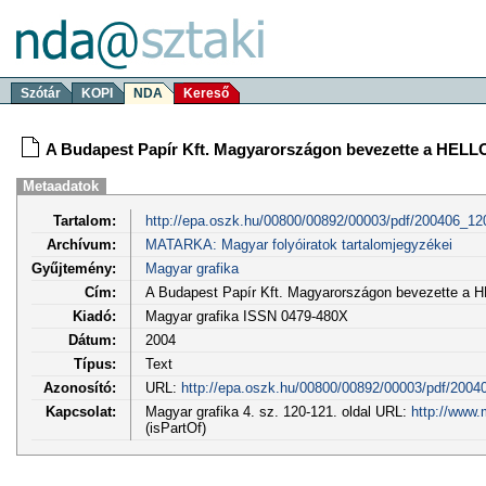
Szótár
KOPI
NDA
Kereső
A Budapest Papír Kft. Magyarországon bevezette a HELLO
Metaadatok
Tartalom:
http://epa.oszk.hu/00800/00892/00003/pdf/200406_12
Archívum:
MATARKA: Magyar folyóiratok tartalomjegyzékei
Gyűjtemény:
Magyar grafika
Cím:
A Budapest Papír Kft. Magyarországon bevezette a 
Kiadó:
Magyar grafika ISSN 0479-480X
Dátum:
2004
Típus:
Text
Azonosító:
URL:
http://epa.oszk.hu/00800/00892/00003/pdf/2004
Kapcsolat:
Magyar grafika 4. sz. 120-121. oldal URL:
http://www.
(isPartOf)