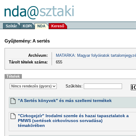
Szótár
KOPI
NDA
Kereső
Gyűjtemény: A sertés
Archívum:
MATARKA: Magyar folyóiratok tartalomjegyzé
Tárolt tételek száma:
655
Tételek
Szűkítés:
"A Sertés könyvek" és más szellemi termékek
"Cirkogejzír" Irodalmi szemle és hazai tapasztalatok a
PMWS (sertések cirkovírusos sorvadása)
témakörében