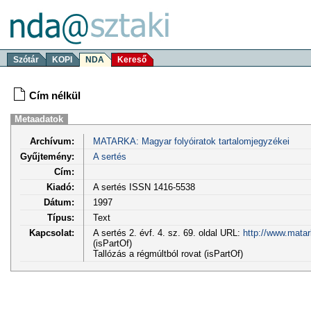
Szótár
KOPI
NDA
Kereső
Cím nélkül
Metaadatok
Archívum:
MATARKA: Magyar folyóiratok tartalomjegyzékei
Gyűjtemény:
A sertés
Cím:
Kiadó:
A sertés ISSN 1416-5538
Dátum:
1997
Típus:
Text
Kapcsolat:
A sertés 2. évf. 4. sz. 69. oldal URL:
http://www.matar
(isPartOf)
Tallózás a régmúltból rovat (isPartOf)