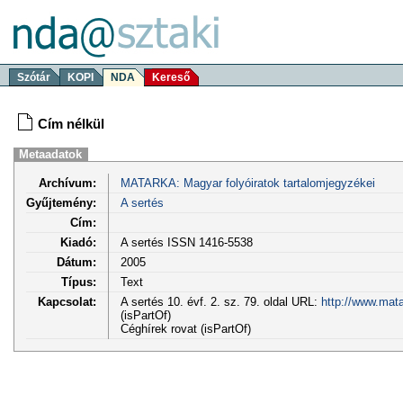
Szótár
KOPI
NDA
Kereső
Cím nélkül
Metaadatok
Archívum:
MATARKA: Magyar folyóiratok tartalomjegyzékei
Gyűjtemény:
A sertés
Cím:
Kiadó:
A sertés ISSN 1416-5538
Dátum:
2005
Típus:
Text
Kapcsolat:
A sertés 10. évf. 2. sz. 79. oldal URL:
http://www.mat
(isPartOf)
Céghírek rovat (isPartOf)