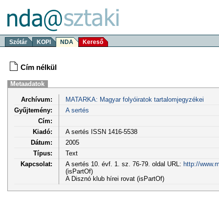
Szótár
KOPI
NDA
Kereső
Cím nélkül
Metaadatok
Archívum:
MATARKA: Magyar folyóiratok tartalomjegyzékei
Gyűjtemény:
A sertés
Cím:
Kiadó:
A sertés ISSN 1416-5538
Dátum:
2005
Típus:
Text
Kapcsolat:
A sertés 10. évf. 1. sz. 76-79. oldal URL:
http://www.m
(isPartOf)
A Disznó klub hírei rovat (isPartOf)