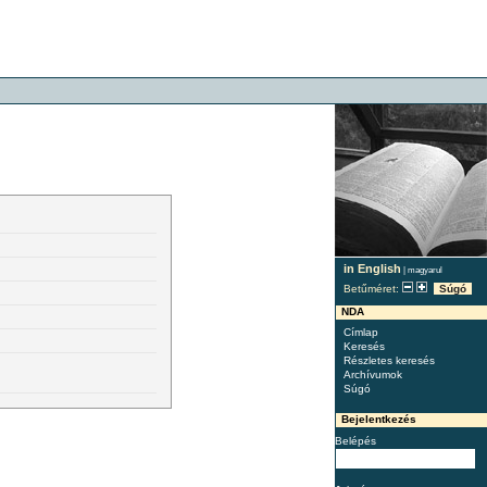
in English
|
magyarul
Betűméret:
Súgó
NDA
Címlap
Keresés
Részletes keresés
Archívumok
Súgó
Bejelentkezés
Belépés