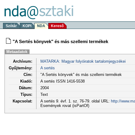
Szótár
KOPI
NDA
Kereső
"A Sertés könyvek" és más szellemi termékek
Metaadatok
Archívum:
MATARKA: Magyar folyóiratok tartalomjegyzékei
Gyűjtemény:
A sertés
Cím:
"A Sertés könyvek" és más szellemi termékek
Kiadó:
A sertés ISSN 1416-5538
Dátum:
2004
Típus:
Text
Kapcsolat:
A sertés 9. évf. 1. sz. 76-79. oldal URL:
http://www.ma
Események rovat (isPartOf)