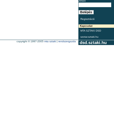
Jelszó
Regisztráció
Kapcsolat
MTA SZTAKI DSD
szotar.sztaki.hu
copyright © 1997-2005
mta sztaki
|
rendszergazda
dsd.sztaki.hu