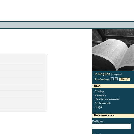
in English
|
magyarul
Betűméret:
Súgó
NDA
Címlap
Keresés
Részletes keresés
Archívumok
Súgó
Bejelentkezés
Belépés