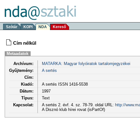
Szótár
KOPI
NDA
Kereső
Cím nélkül
Metaadatok
Archívum:
MATARKA: Magyar folyóiratok tartalomjegyzékei
Gyűjtemény:
A sertés
Cím:
Kiadó:
A sertés ISSN 1416-5538
Dátum:
1997
Típus:
Text
Kapcsolat:
A sertés 2. évf. 4. sz. 78-79. oldal URL:
http://www.ma
A Disznó klub hírei rovat (isPartOf)