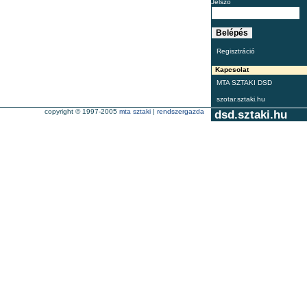
Jelszó
Regisztráció
Kapcsolat
MTA SZTAKI DSD
szotar.sztaki.hu
copyright © 1997-2005
mta sztaki
|
rendszergazda
dsd.sztaki.hu