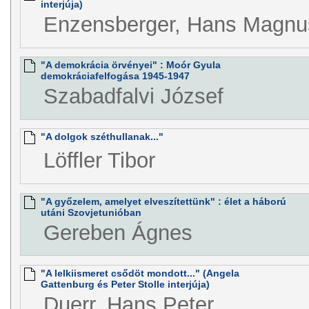
interjúja)
Enzensberger, Hans Magnu
"A demokrácia örvényei" : Moór Gyula
demokráciafelfogása 1945-1947
Szabadfalvi József
"A dolgok széthullanak..."
Löffler Tibor
"A győzelem, amelyet elveszítettünk" : élet a háború
utáni Szovjetunióban
Gereben Ágnes
"A lelkiismeret csődöt mondott..." (Angela
Gattenburg és Peter Stolle interjúja)
Duerr, Hans Peter