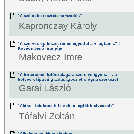
"A szélnek eresztett nemzedék"
Kapronczay Károly
"A szerves építészet nincs egyedül a világban..." :
Kovács Jenő interjúja
Makovecz Imre
"A történelem futószalagára szerelve ígyen..." : a
bolsevik típusú gazdaságpszichológiai szerkezet
Garai László
"Akinek felületes hite volt, a legtöbb elveszett"
Tófalvi Zoltán
"Alkalmatlan. Nem ajánlom."