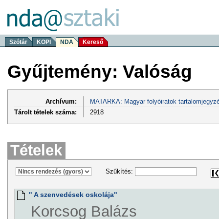
Szótár
KOPI
NDA
Kereső
Gyűjtemény: Valóság
Archívum:
MATARKA: Magyar folyóiratok tartalomjegyzé
Tárolt tételek száma:
2918
Tételek
Szűkítés:
" A szenvedések oskolája"
Korcsog Balázs