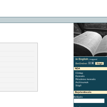
in English
|
magyarul
Betűméret:
Súgó
NDA
Címlap
Keresés
Részletes keresés
Archívumok
Súgó
Bejelentkezés
Belépés