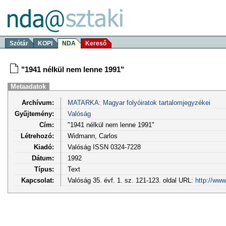
Szótár
KOPI
NDA
Kereső
"1941 nélkül nem lenne 1991"
Metaadatok
Archívum:
MATARKA: Magyar folyóiratok tartalomjegyzékei
Gyűjtemény:
Valóság
Cím:
"1941 nélkül nem lenne 1991"
Létrehozó:
Widmann, Carlos
Kiadó:
Valóság ISSN 0324-7228
Dátum:
1992
Típus:
Text
Kapcsolat:
Valóság 35. évf. 1. sz. 121-123. oldal URL:
http://www