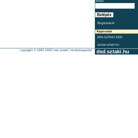
Jelszó
Regisztráció
Kapcsolat
MTA SZTAKI DSD
szotar.sztaki.hu
copyright © 1997-2005
mta sztaki
|
rendszergazda
dsd.sztaki.hu