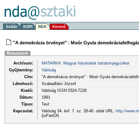
Szótár
KOPI
NDA
Kereső
"A demokrácia örvényei" : Moór Gyula demokráciafelfogá
Metaadatok
Archívum:
MATARKA: Magyar folyóiratok tartalomjegyzékei
Gyűjtemény:
Valóság
Cím:
"A demokrácia örvényei" : Moór Gyula demokráciafel
Létrehozó:
Szabadfalvi József
Kiadó:
Valóság ISSN 0324-7228
Dátum:
1991
Típus:
Text
Kapcsolat:
Valóság 34. évf. 7. sz. 28-40. oldal URL:
http://www.m
(isPartOf)