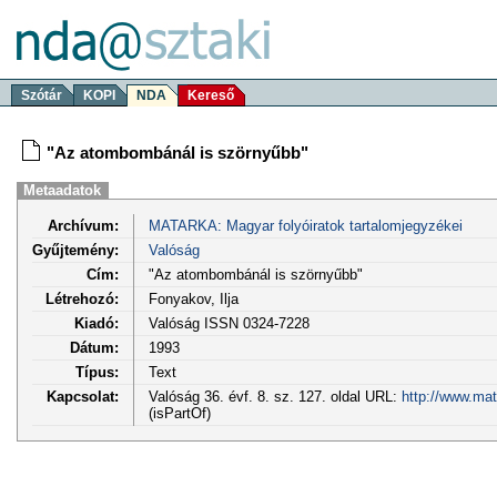
Szótár
KOPI
NDA
Kereső
"Az atombombánál is szörnyűbb"
Metaadatok
Archívum:
MATARKA: Magyar folyóiratok tartalomjegyzékei
Gyűjtemény:
Valóság
Cím:
"Az atombombánál is szörnyűbb"
Létrehozó:
Fonyakov, Ilja
Kiadó:
Valóság ISSN 0324-7228
Dátum:
1993
Típus:
Text
Kapcsolat:
Valóság 36. évf. 8. sz. 127. oldal URL:
http://www.mat
(isPartOf)