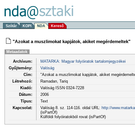
Szótár
KOPI
NDA
Kereső
"Azokat a muszlimokat kapjátok, akiket megérdemeltek"
Metaadatok
Archívum:
MATARKA: Magyar folyóiratok tartalomjegyzékei
Gyűjtemény:
Valóság
Cím:
"Azokat a muszlimokat kapjátok, akiket megérdemelt
Létrehozó:
Ramadan, Tariq
Kiadó:
Valóság ISSN 0324-7228
Dátum:
2006
Típus:
Text
Kapcsolat:
Valóság 8. sz. 114-116. oldal URL:
http://www.matarka
(isPartOf)
Külföldi folyóiratokból rovat (isPartOf)