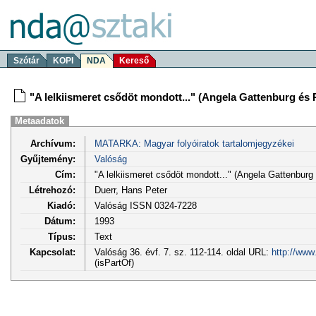
Szótár
KOPI
NDA
Kereső
"A lelkiismeret csődöt mondott..." (Angela Gattenburg és Pe
Metaadatok
Archívum:
MATARKA: Magyar folyóiratok tartalomjegyzékei
Gyűjtemény:
Valóság
Cím:
"A lelkiismeret csődöt mondott..." (Angela Gattenburg é
Létrehozó:
Duerr, Hans Peter
Kiadó:
Valóság ISSN 0324-7228
Dátum:
1993
Típus:
Text
Kapcsolat:
Valóság 36. évf. 7. sz. 112-114. oldal URL:
http://www
(isPartOf)