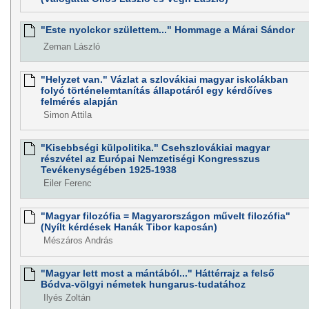
"Este nyolckor születtem..." Hommage a Márai Sándor
Zeman László
"Helyzet van." Vázlat a szlovákiai magyar iskolákban
folyó történelemtanítás állapotáról egy kérdőíves
felmérés alapján
Simon Attila
"Kisebbségi külpolitika." Csehszlovákiai magyar
részvétel az Európai Nemzetiségi Kongresszus
Tevékenységében 1925-1938
Eiler Ferenc
"Magyar filozófia = Magyarországon művelt filozófia"
(Nyílt kérdések Hanák Tibor kapcsán)
Mészáros András
"Magyar lett most a mántából..." Háttérrajz a felső
Bódva-völgyi németek hungarus-tudatához
Ilyés Zoltán