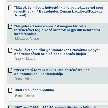
"Mások és másutt helyettünk a feladatokat sehol sem
teljesíthetik..." Beszélgetés Zeman Lászlóval(Fazekas
József)
"Megidézett reneszánsz." A magyar filozófia
történetével foglalkozó kutatók negyedik nemzetközi
konferenciája
Mészáros András
"Nádi élet", "eltűnt gondolatok" : Szlovákiai magyar
önértelmezések az első bécsi döntés idején
Szarka László
"Visszatérő történelem." Fiatal történészek és
doktorandusok konferenciája
Simon Attila
1968 és a kádári politika
Boros Ferenc
1997. évi (1997.II.14.) 70. számú törvény a külföldi