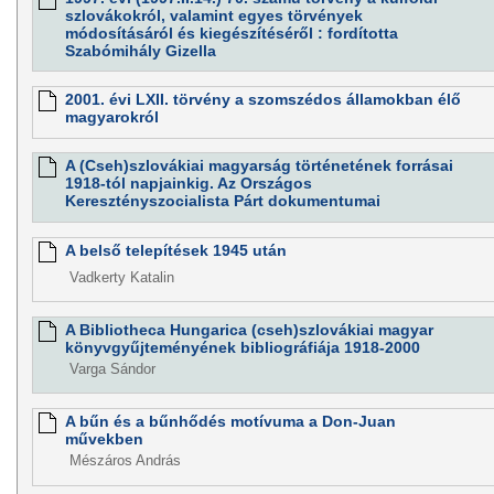
szlovákokról, valamint egyes törvények
módosításáról és kiegészítéséről : fordította
Szabómihály Gizella
2001. évi LXII. törvény a szomszédos államokban élő
magyarokról
A (Cseh)szlovákiai magyarság történetének forrásai
1918-tól napjainkig. Az Országos
Keresztényszocialista Párt dokumentumai
A belső telepítések 1945 után
Vadkerty Katalin
A Bibliotheca Hungarica (cseh)szlovákiai magyar
könyvgyűjteményének bibliográfiája 1918-2000
Varga Sándor
A bűn és a bűnhődés motívuma a Don-Juan
művekben
Mészáros András