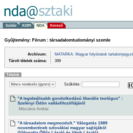
Szótár
KOPI
NDA
Kereső
Gyűjtemény: Fórum : társadalomtudományi szemle
Archívum:
MATARKA: Magyar folyóiratok tartalomjegyzé
Tárolt tételek száma:
399
Tételek
Szűkítés:
"A legideálisabb gondolkodású liberális teológus" :
Szelényi Ödön vallásfilozófiájáról
Mészáros András
"A társadalom megmozdult." Válogatás 1989
novemberének szlovákiai magyar sajtójából
(Válogatta Öllős László és Végh László)