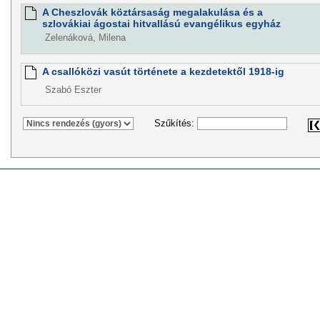
A Cheszlovák köztársaság megalakulása és a
szlovákiai ágostai hitvallású evangélikus egyház
Zelenáková, Milena
A csallóközi vasút története a kezdetektől 1918-ig
Szabó Eszter
Szűkítés: