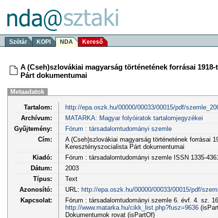
Szótár
KOPI
NDA
Kereső
A (Cseh)szlovákiai magyarság történetének forrásai 1918-
Párt dokumentumai
Metaadatok
Tartalom:
http://epa.oszk.hu/00000/00033/00015/pdf/szemle_20
Archívum:
MATARKA: Magyar folyóiratok tartalomjegyzékei
Gyűjtemény:
Fórum : társadalomtudományi szemle
Cím:
A (Cseh)szlovákiai magyarság történetének forrásai 1
Keresztényszocialista Párt dokumentumai
Kiadó:
Fórum : társadalomtudományi szemle ISSN 1335-436
Dátum:
2003
Típus:
Text
Azonosító:
URL:
http://epa.oszk.hu/00000/00033/00015/pdf/szem
Kapcsolat:
Fórum : társadalomtudományi szemle 6. évf. 4. sz. 16
http://www.matarka.hu/cikk_list.php?fusz=9636
(isPar
Dokumentumok rovat (isPartOf)