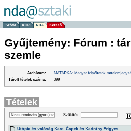
Szótár
KOPI
NDA
Kereső
Gyűjtemény: Fórum : t
szemle
Archívum:
MATARKA: Magyar folyóiratok tartalomjegyzé
Tárolt tételek száma:
399
Tételek
Szűkítés:
Utópia és valóság Karel Čapek és Karinthy Frigyes