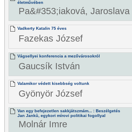
életművében
Pa&#353;iaková, Jaroslava
Vadkerty Katalin 75 éves
Fazekas József
Vágsellyei konferencia a mezővárosokról
Gaucsík István
Valamikor védett kisebbség voltunk
Gyönyör József
Van egy befejezetlen sakkjátszmám... : Beszélgetés
Jan Janků, egykori mírovi politikai fogollyal
Molnár Imre