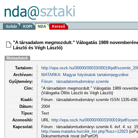
Szótár
KOPI
NDA
Kereső
"A társadalom megmozdult." Válogatás 1989 novemberének 
László és Végh László)
Metaadatok
Tartalom:
http://epa.oszk.hu/00000/00033/00019/pdf/szemle_20
Archívum:
MATARKA: Magyar folyóiratok tartalomjegyzékei
Gyűjtemény:
Fórum : társadalomtudományi szemle
Cím:
"A társadalom megmozdult." Válogatás 1989 november
(Válogatta Öllős László és Végh László)
Kiadó:
Fórum : társadalomtudományi szemle ISSN 1335-436
Dátum:
2004
Típus:
Text
Azonosító:
URL:
http://epa.oszk.hu/00000/00033/00019/pdf/szem
Kapcsolat:
Fórum : társadalomtudományi szemle 6. évf. 4. sz. 15
http://www.matarka.hu/cikk_list.php?fusz=12923
(isPa
Dokumentumok rovat (isPartOf)