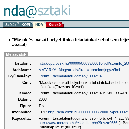
Szótár
KOPI
NDA
Kereső
"Mások és másutt helyettünk a feladatokat sehol sem telje
József)
Metaadatok
Tartalom:
http://epa.oszk.hu/00000/00033/00015/pdf/szemle_20
Archívum:
MATARKA: Magyar folyóiratok tartalomjegyzékei
Gyűjtemény:
Fórum : társadalomtudományi szemle
Cím:
"Mások és másutt helyettünk a feladatokat sehol sem 
Lászlóval(Fazekas József)
Kiadó:
Fórum : társadalomtudományi szemle ISSN 1335-436
Dátum:
2003
Típus:
Text
Azonosító:
URL:
http://epa.oszk.hu/00000/00033/00015/pdf/szem
Kapcsolat:
Fórum : társadalomtudományi szemle 6. évf. 4. sz. 99
http://www.matarka.hu/cikk_list.php?fusz=9636
(isPar
Pályakép rovat (isPartOf)