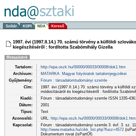
Szótár
KOPI
NDA
Kereső
1997. évi (1997.II.14.) 70. számú törvény a külföldi szlová
kiegészítéséről : fordította Szabómihály Gizella
Metaadatok
Tartalom:
http://epa.oszk.hu/00000/00033/00008/dok1.htm
Archívum:
MATARKA: Magyar folyóiratok tartalomjegyzékei
Gyűjtemény:
Fórum : társadalomtudományi szemle
Cím:
1997. évi (1997.II.14.) 70. számú törvény a külföldi s
módosításáról és kiegészítéséről : fordította Szabómi
Kiadó:
Fórum : társadalomtudományi szemle ISSN 1335-436
Dátum:
2001
Típus:
Text
Azonosító:
URL:
http://epa.oszk.hu/00000/00033/00008/dok1.htm
Kapcsolat:
Fórum : társadalomtudományi szemle 3. évf. 3. sz. 11
http://www.matarka.hu/cikk_list.php?fusz=4572
(isPar
Dokumentum rovat (isPartOf)