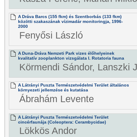
A Dráva Barcs (155 fkm) és Szentborbás (133 fkm)
közötti szakaszának vízimadár monitoringja, 1996-
2000
Fenyősi László
A Duna-Dráva Nemzeti Park vizes élőhelyeinek
kvalitatív zooplankton vizsgálata I. Rotatoria fauna
Körmendi Sándor, Lanszki 
A Látrányi Puszta Természetvédelmi Terület általános
környezeti jellemzése és kutatása
Ábrahám Levente
A Látrányi Puszta Természetvédelmi Terület
cincérfaunája (Coleoptera: Cerambycidae)
Lökkös Andor