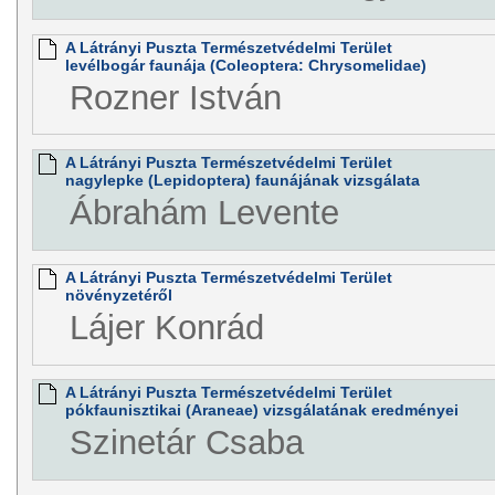
A Látrányi Puszta Természetvédelmi Terület
levélbogár faunája (Coleoptera: Chrysomelidae)
Rozner István
A Látrányi Puszta Természetvédelmi Terület
nagylepke (Lepidoptera) faunájának vizsgálata
Ábrahám Levente
A Látrányi Puszta Természetvédelmi Terület
növényzetéről
Lájer Konrád
A Látrányi Puszta Természetvédelmi Terület
pókfaunisztikai (Araneae) vizsgálatának eredményei
Szinetár Csaba