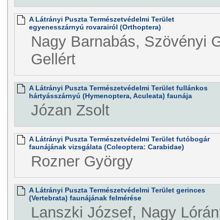
A Látrányi Puszta Természetvédelmi Terület
egyenesszárnyú rovarairól (Orthoptera)
Nagy Barnabás, Szövényi G
Gellért
A Látrányi Puszta Természetvédelmi Terület fullánkos
hártyásszárnyú (Hymenoptera, Aculeata) faunája
Józan Zsolt
A Látrányi Puszta Természetvédelmi Terület futóbogár
faunájának vizsgálata (Coleoptera: Carabidae)
Rozner György
A Látrányi Puszta Természetvédelmi Terület gerinces
(Vertebrata) faunájának felmérése
Lanszki József, Nagy Lórán