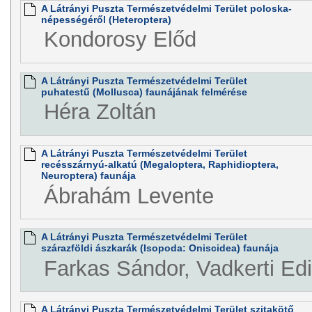
A Látrányi Puszta Természetvédelmi Terület poloska-
népességéről (Heteroptera)
Kondorosy Előd
A Látrányi Puszta Természetvédelmi Terület
puhatestű (Mollusca) faunájának felmérése
Héra Zoltán
A Látrányi Puszta Természetvédelmi Terület
recésszárnyú-alkatú (Megaloptera, Raphidioptera,
Neuroptera) faunája
Ábrahám Levente
A Látrányi Puszta Természetvédelmi Terület
szárazföldi ászkarák (Isopoda: Oniscidea) faunája
Farkas Sándor, Vadkerti Edi
A Látrányi Puszta Természetvédelmi Terület szitakötő