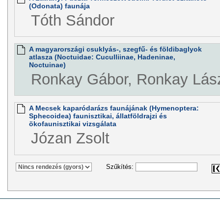
(Odonata) faunája
Tóth Sándor
A magyarországi csuklyás-, szegfű- és földibaglyok
atlasza (Noctuidae: Cuculliinae, Hadeninae,
Noctuinae)
Ronkay Gábor, Ronkay Lás
A Mecsek kaparódarázs faunájának (Hymenoptera:
Sphecoidea) faunisztikai, állatföldrajzi és
ökofaunisztikai vizsgálata
Józan Zsolt
Szűkítés: