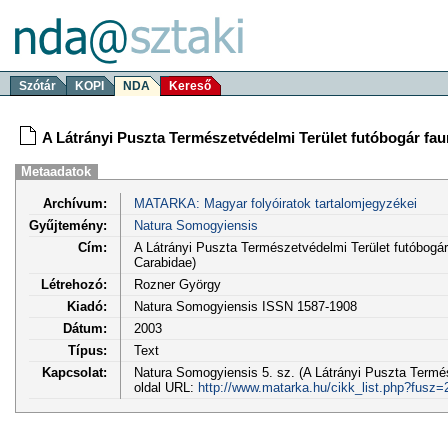
Szótár
KOPI
NDA
Kereső
A Látrányi Puszta Természetvédelmi Terület futóbogár fau
Metaadatok
Archívum:
MATARKA: Magyar folyóiratok tartalomjegyzékei
Gyűjtemény:
Natura Somogyiensis
Cím:
A Látrányi Puszta Természetvédelmi Terület futóbogár
Carabidae)
Létrehozó:
Rozner György
Kiadó:
Natura Somogyiensis ISSN 1587-1908
Dátum:
2003
Típus:
Text
Kapcsolat:
Natura Somogyiensis 5. sz. (A Látrányi Puszta Termés
oldal URL:
http://www.matarka.hu/cikk_list.php?fusz