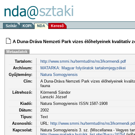
Szótár
KOPI
NDA
Kereső
A Duna-Dráva Nemzeti Park vizes élőhelyeinek kvalitatív z
Metaadatok
Tartalom:
http://www.smmi.hu/termtud/ns/ns3/kormendi.pdf
Archívum:
MATARKA: Magyar folyóiratok tartalomjegyzékei
Gyűjtemény:
Natura Somogyiensis
Cím:
A Duna-Dráva Nemzeti Park vizes élőhelyeinek kvalitat
fauna
Létrehozó:
Körmendi Sándor
Lanszki József
Kiadó:
Natura Somogyiensis ISSN 1587-1908
Dátum:
2002
Típus:
Text
Azonosító:
URL:
http://www.smmi.hu/termtud/ns/ns3/kormendi.pd
Kapcsolat:
Natura Somogyiensis 3. sz. (Miscellanea - Vegyes ta
http://www.matarka.hu/cikk_list.php?fusz=24754
(isPa