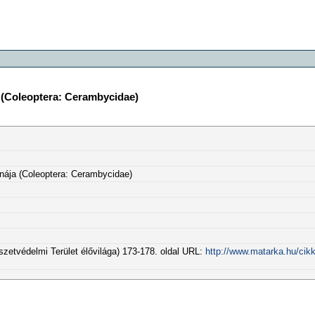
a (Coleoptera: Cerambycidae)
unája (Coleoptera: Cerambycidae)
zetvédelmi Terület élővilága) 173-178. oldal URL:
http://www.matarka.hu/cik