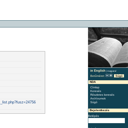
in English
|
magyarul
Betűméret:
Súgó
NDA
Címlap
Keresés
Részletes keresés
Archívumok
k_list.php?fusz=24756
Súgó
Bejelentkezés
Belépés