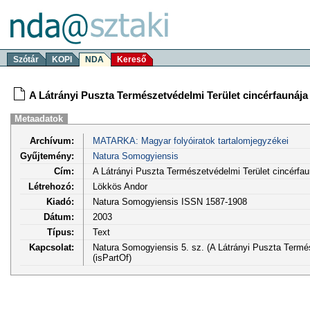
Szótár
KOPI
NDA
Kereső
A Látrányi Puszta Természetvédelmi Terület cincérfaunáj
Metaadatok
Archívum:
MATARKA: Magyar folyóiratok tartalomjegyzékei
Gyűjtemény:
Natura Somogyiensis
Cím:
A Látrányi Puszta Természetvédelmi Terület cincérfa
Létrehozó:
Lökkös Andor
Kiadó:
Natura Somogyiensis ISSN 1587-1908
Dátum:
2003
Típus:
Text
Kapcsolat:
Natura Somogyiensis 5. sz. (A Látrányi Puszta Termés
(isPartOf)