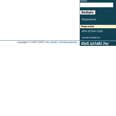
Jelszó
Regisztráció
Kapcsolat
MTA SZTAKI DSD
szotar.sztaki.hu
copyright © 1997-2005
mta sztaki
|
rendszergazda
dsd.sztaki.hu