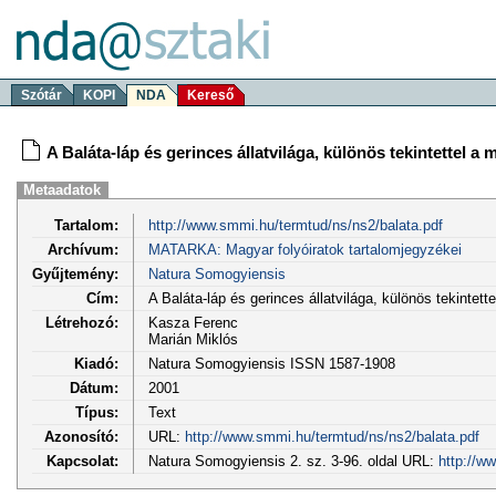
Szótár
KOPI
NDA
Kereső
A Baláta-láp és gerinces állatvilága, különös tekintettel a
Metaadatok
Tartalom:
http://www.smmi.hu/termtud/ns/ns2/balata.pdf
Archívum:
MATARKA: Magyar folyóiratok tartalomjegyzékei
Gyűjtemény:
Natura Somogyiensis
Cím:
A Baláta-láp és gerinces állatvilága, különös tekintett
Létrehozó:
Kasza Ferenc
Marián Miklós
Kiadó:
Natura Somogyiensis ISSN 1587-1908
Dátum:
2001
Típus:
Text
Azonosító:
URL:
http://www.smmi.hu/termtud/ns/ns2/balata.pdf
Kapcsolat:
Natura Somogyiensis 2. sz. 3-96. oldal URL:
http://w