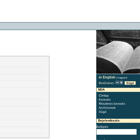
in English
|
magyarul
Betűméret:
Súgó
NDA
Címlap
Keresés
Részletes keresés
Archívumok
Súgó
Bejelentkezés
Belépés