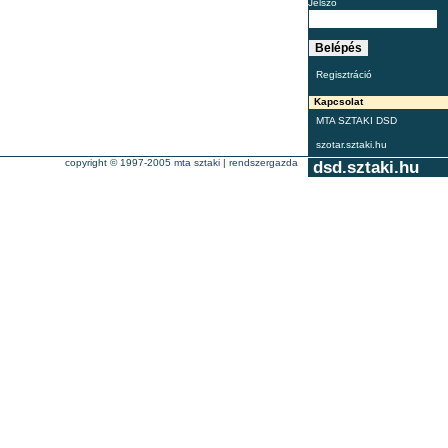
Jelszó
Regisztráció
Kapcsolat
MTA SZTAKI DSD
szotar.sztaki.hu
copyright © 1997-2005
mta sztaki
|
rendszergazda
dsd.sztaki.hu