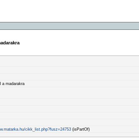
 madarakra
el a madarakra
ww.matarka.hu/cikk_list.php?fusz=24753
(isPartOf)