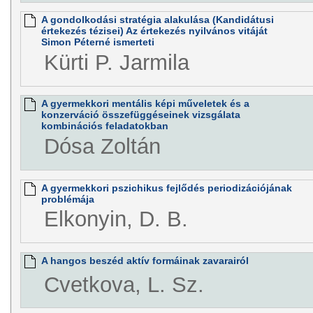
A gondolkodási stratégia alakulása (Kandidátusi
értekezés tézisei) Az értekezés nyilvános vitáját
Simon Péterné ismerteti
Kürti P. Jarmila
A gyermekkori mentális képi műveletek és a
konzerváció összefüggéseinek vizsgálata
kombinációs feladatokban
Dósa Zoltán
A gyermekkori pszichikus fejlődés periodizációjának
problémája
Elkonyin, D. B.
A hangos beszéd aktív formáinak zavarairól
Cvetkova, L. Sz.