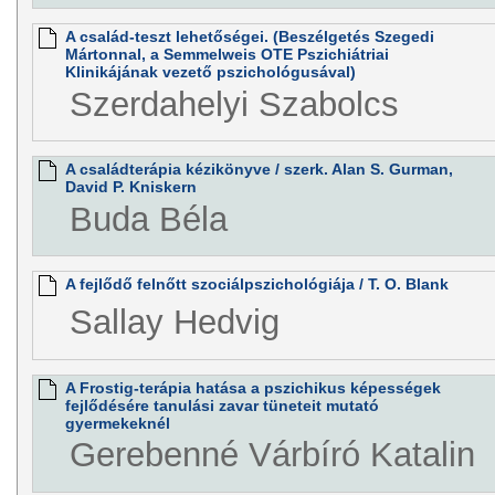
A család-teszt lehetőségei. (Beszélgetés Szegedi
Mártonnal, a Semmelweis OTE Pszichiátriai
Klinikájának vezető pszichológusával)
Szerdahelyi Szabolcs
A családterápia kézikönyve / szerk. Alan S. Gurman,
David P. Kniskern
Buda Béla
A fejlődő felnőtt szociálpszichológiája / T. O. Blank
Sallay Hedvig
A Frostig-terápia hatása a pszichikus képességek
fejlődésére tanulási zavar tüneteit mutató
gyermekeknél
Gerebenné Várbíró Katalin