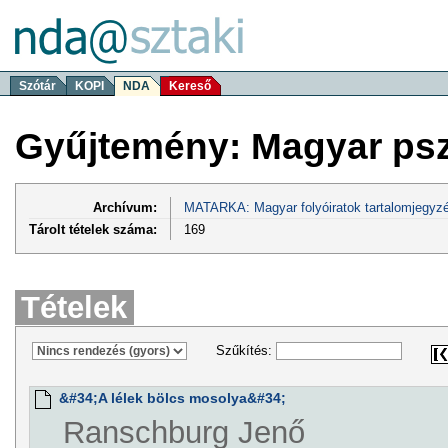
Szótár
KOPI
NDA
Kereső
Gyűjtemény: Magyar psz
Archívum:
MATARKA: Magyar folyóiratok tartalomjegyzé
Tárolt tételek száma:
169
Tételek
Szűkítés:
&#34;A lélek bölcs mosolya&#34;
Ranschburg Jenő