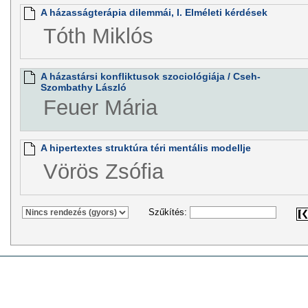
A házasságterápia dilemmái, I. Elméleti kérdések
Tóth Miklós
A házastársi konfliktusok szociológiája / Cseh-
Szombathy László
Feuer Mária
A hipertextes struktúra téri mentális modellje
Vörös Zsófia
Szűkítés: