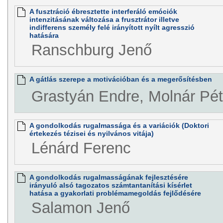
A fusztráció ébresztette interferáló emóciók
intenzitásának változása a frusztrátor illetve
indifferens személy felé irányított nyílt agresszió
hatására
Ranschburg Jenő
A gátlás szerepe a motivációban és a megerősítésben
Grastyán Endre, Molnár Pét
A gondolkodás rugalmassága és a variációk (Doktori
értekezés tézisei és nyilvános vitája)
Lénárd Ferenc
A gondolkodás rugalmasságának fejlesztésére
irányuló alsó tagozatos számtantanítási kísérlet
hatása a gyakorlati problémamegoldás fejlődésére
Salamon Jenő