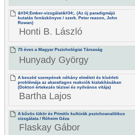
&#34;Ember-vizsgálat&#34;. (Az új paradigmájú
kutatás forráskönyve / szerk. Peter reason, John
Rowan)
Honti B. László
75 éves a Magyar Pszichológiai Társaság
Hunyady György
A beszéd szerepének néhány elméleti és kísérleti
problémája az akaratlagos reakciók kialakításában
(Doktori értekezés tézisei és nyilvános vitája)
Bartha Lajos
A bűvös tükör és Primitív kultúrák pszichoanalitikus
vizsgálata / Róheim Géza
Flaskay Gábor