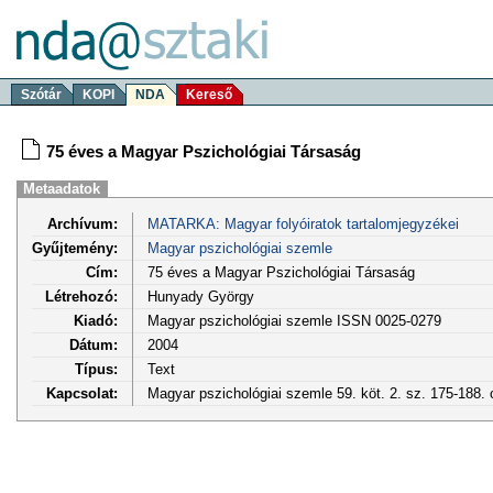
Szótár
KOPI
NDA
Kereső
75 éves a Magyar Pszichológiai Társaság
Metaadatok
Archívum:
MATARKA: Magyar folyóiratok tartalomjegyzékei
Gyűjtemény:
Magyar pszichológiai szemle
Cím:
75 éves a Magyar Pszichológiai Társaság
Létrehozó:
Hunyady György
Kiadó:
Magyar pszichológiai szemle ISSN 0025-0279
Dátum:
2004
Típus:
Text
Kapcsolat:
Magyar pszichológiai szemle 59. köt. 2. sz. 175-188.