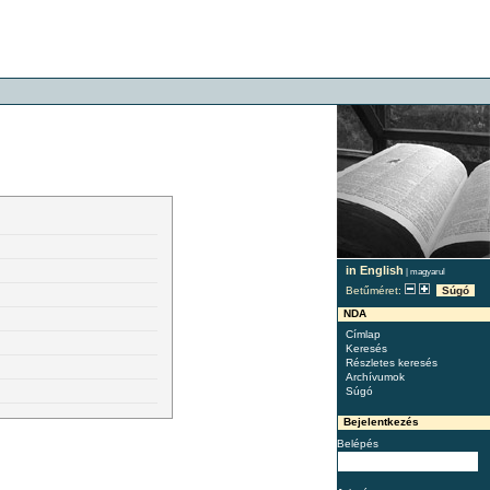
in English
|
magyarul
Betűméret:
Súgó
NDA
Címlap
Keresés
Részletes keresés
Archívumok
Súgó
Bejelentkezés
Belépés