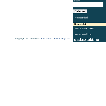
Jelszó
Regisztráció
Kapcsolat
MTA SZTAKI DSD
szotar.sztaki.hu
copyright © 1997-2005
mta sztaki
|
rendszergazda
dsd.sztaki.hu