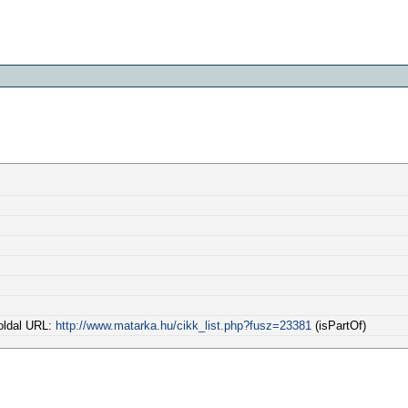
 oldal URL:
http://www.matarka.hu/cikk_list.php?fusz=23381
(isPartOf)