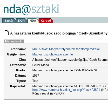
Szótár
KOPI
NDA
Kereső
A házastársi konfliktusok szociológiája / Cseh-Szombathy
Metaadatok
Archívum:
MATARKA: Magyar folyóiratok tartalomjegyzékei
Gyűjtemény:
Magyar pszichológiai szemle
Cím:
A házastársi konfliktusok szociológiája / Cseh-Szomb
Létrehozó:
Feuer Mária
Kiadó:
Magyar pszichológiai szemle ISSN 0025-0279
Dátum:
1987
Típus:
Text
Kapcsolat:
Magyar pszichológiai szemle 44. köt. 1987-88 / 2. sz.
http://www.matarka.hu/cikk_list.php?fusz=23821
(isPa
Könyv rovat (isPartOf)