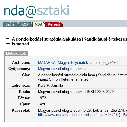
Szótár
KOPI
NDA
Kereső
A gondolkodási stratégia alakulása (Kandidátusi értekezés
ismerteti
Metaadatok
Archívum:
MATARKA: Magyar folyóiratok tartalomjegyzékei
Gyűjtemény:
Magyar pszichológiai szemle
Cím:
A gondolkodási stratégia alakulása (Kandidátusi értek
vitáját Simon Péterné ismerteti
Létrehozó:
Kürti P. Jarmila
Kiadó:
Magyar pszichológiai szemle ISSN 0025-0279
Dátum:
1972
Típus:
Text
Kapcsolat:
Magyar pszichológiai szemle 29. köt. 2. sz. 265-274. 
http://www.matarka.hu/cikk_list.php?fusz=24718
(isPa