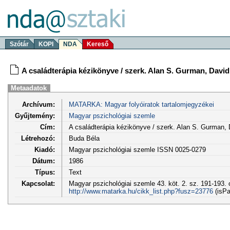
Szótár
KOPI
NDA
Kereső
A családterápia kézikönyve / szerk. Alan S. Gurman, David
Metaadatok
Archívum:
MATARKA: Magyar folyóiratok tartalomjegyzékei
Gyűjtemény:
Magyar pszichológiai szemle
Cím:
A családterápia kézikönyve / szerk. Alan S. Gurman, 
Létrehozó:
Buda Béla
Kiadó:
Magyar pszichológiai szemle ISSN 0025-0279
Dátum:
1986
Típus:
Text
Kapcsolat:
Magyar pszichológiai szemle 43. köt. 2. sz. 191-193. 
http://www.matarka.hu/cikk_list.php?fusz=23776
(isPa