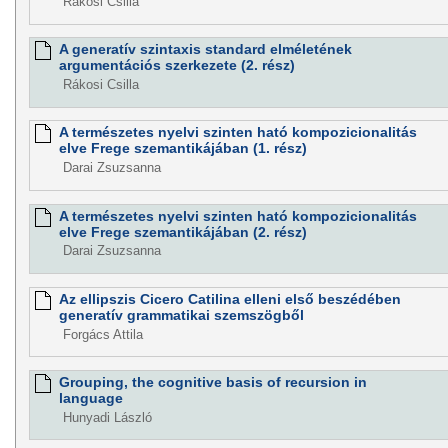
Rákosi Csilla
A generatív szintaxis standard elméletének
argumentációs szerkezete (2. rész)
Rákosi Csilla
A természetes nyelvi szinten ható kompozicionalitás
elve Frege szemantikájában (1. rész)
Darai Zsuzsanna
A természetes nyelvi szinten ható kompozicionalitás
elve Frege szemantikájában (2. rész)
Darai Zsuzsanna
Az ellipszis Cicero Catilina elleni első beszédében
generatív grammatikai szemszögből
Forgács Attila
Grouping, the cognitive basis of recursion in
language
Hunyadi László