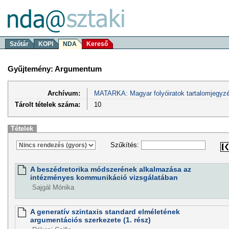
Szótár
KOPI
NDA
Kereső
Gyűjtemény: Argumentum
Archívum:
MATARKA: Magyar folyóiratok tartalomjegyzé
Tárolt tételek száma:
10
Tételek
Szűkítés:
A beszédretorika módszerének alkalmazása az
intézményes kommunikáció vizsgálatában
Sajgál Mónika
A generatív szintaxis standard elméletének
argumentációs szerkezete (1. rész)