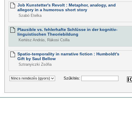
Job Kunstetter's Revolt : Metaphor, analogy, and
allegory in a humorous short story
Szabó Etelka
Plausible vs. fehlerhafte Schlüsse in der kognitiv-
linguistischen Theoriebildung
Kertész András, Rákosi Csilla
Spatio-temporality in narrative fiction : Humboldt's
Gift by Saul Bellow
Sztranyiczki Zsófia
Szűkítés: