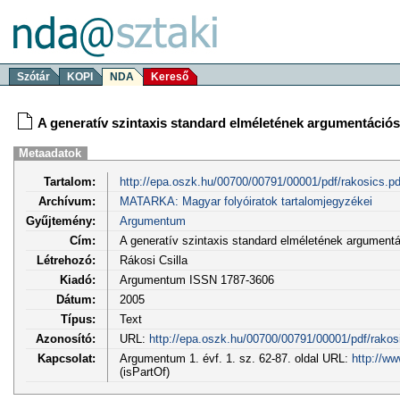
Szótár
KOPI
NDA
Kereső
A generatív szintaxis standard elméletének argumentációs 
Metaadatok
Tartalom:
http://epa.oszk.hu/00700/00791/00001/pdf/rakosics.pd
Archívum:
MATARKA: Magyar folyóiratok tartalomjegyzékei
Gyűjtemény:
Argumentum
Cím:
A generatív szintaxis standard elméletének argumentá
Létrehozó:
Rákosi Csilla
Kiadó:
Argumentum ISSN 1787-3606
Dátum:
2005
Típus:
Text
Azonosító:
URL:
http://epa.oszk.hu/00700/00791/00001/pdf/rakos
Kapcsolat:
Argumentum 1. évf. 1. sz. 62-87. oldal URL:
http://w
(isPartOf)