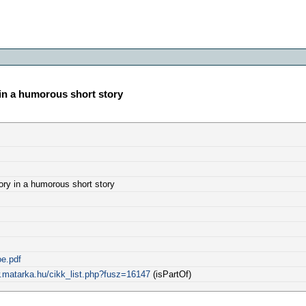
 in a humorous short story
ory in a humorous short story
oe.pdf
.matarka.hu/cikk_list.php?fusz=16147
(isPartOf)