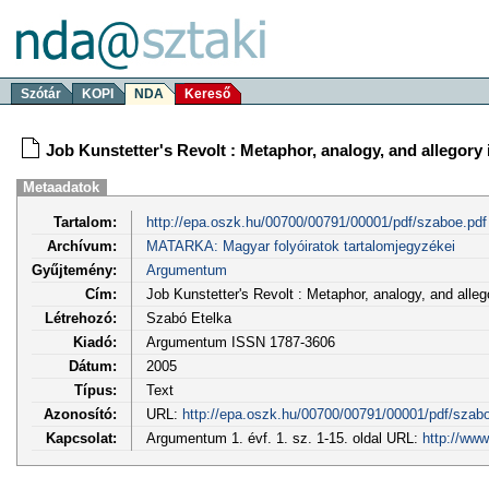
Szótár
KOPI
NDA
Kereső
Job Kunstetter's Revolt : Metaphor, analogy, and allegory
Metaadatok
Tartalom:
http://epa.oszk.hu/00700/00791/00001/pdf/szaboe.pdf
Archívum:
MATARKA: Magyar folyóiratok tartalomjegyzékei
Gyűjtemény:
Argumentum
Cím:
Job Kunstetter's Revolt : Metaphor, analogy, and alleg
Létrehozó:
Szabó Etelka
Kiadó:
Argumentum ISSN 1787-3606
Dátum:
2005
Típus:
Text
Azonosító:
URL:
http://epa.oszk.hu/00700/00791/00001/pdf/szab
Kapcsolat:
Argumentum 1. évf. 1. sz. 1-15. oldal URL:
http://www