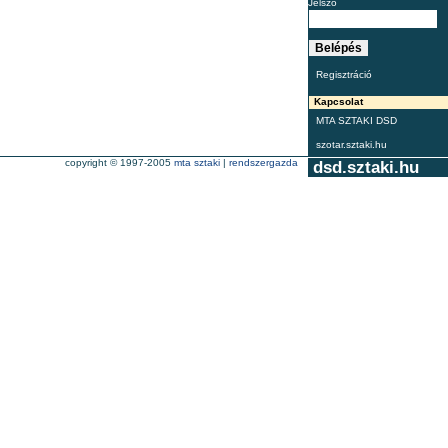
Jelszó
Regisztráció
Kapcsolat
MTA SZTAKI DSD
szotar.sztaki.hu
copyright © 1997-2005
mta sztaki
|
rendszergazda
dsd.sztaki.hu