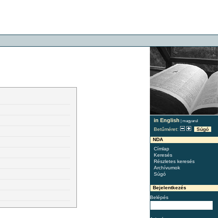
in English
|
magyarul
Betűméret:
Súgó
NDA
Címlap
Keresés
Részletes keresés
Archívumok
Súgó
Bejelentkezés
Belépés