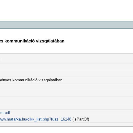
es kommunikáció vizsgálatában
f
ményes kommunikáció vizsgálatában
lm.pdf
/www.matarka.hu/cikk_list.php?fusz=16148
(isPartOf)