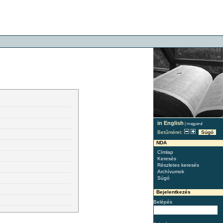
in English
|
magyarul
Betűméret:
Súgó
NDA
Címlap
Keresés
Részletes keresés
Archívumok
Súgó
Bejelentkezés
Belépés