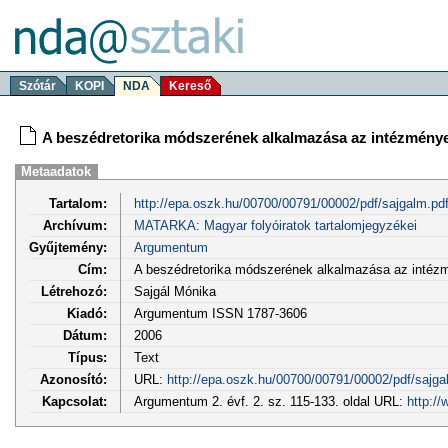
Szótár
KOPI
NDA
Kereső
A beszédretorika módszerének alkalmazása az intézmény
Metaadatok
Tartalom:
http://epa.oszk.hu/00700/00791/00002/pdf/sajgalm.pd
Archívum:
MATARKA: Magyar folyóiratok tartalomjegyzékei
Gyűjtemény:
Argumentum
Cím:
A beszédretorika módszerének alkalmazása az intéz
Létrehozó:
Sajgál Mónika
Kiadó:
Argumentum ISSN 1787-3606
Dátum:
2006
Típus:
Text
Azonosító:
URL:
http://epa.oszk.hu/00700/00791/00002/pdf/sajga
Kapcsolat:
Argumentum 2. évf. 2. sz. 115-133. oldal URL:
http:/