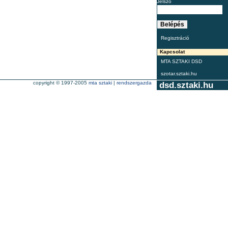
Jelszó
Regisztráció
Kapcsolat
MTA SZTAKI DSD
szotar.sztaki.hu
copyright © 1997-2005
mta sztaki
|
rendszergazda
dsd.sztaki.hu